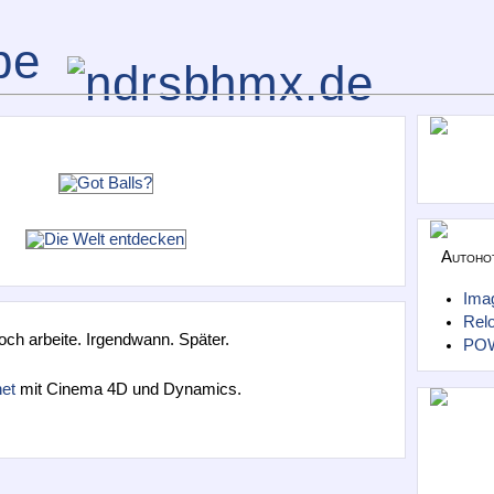
Autoho
Ima
Relo
ch arbeite. Irgendwann. Später.
POW
et
mit Cinema 4D und Dynamics.