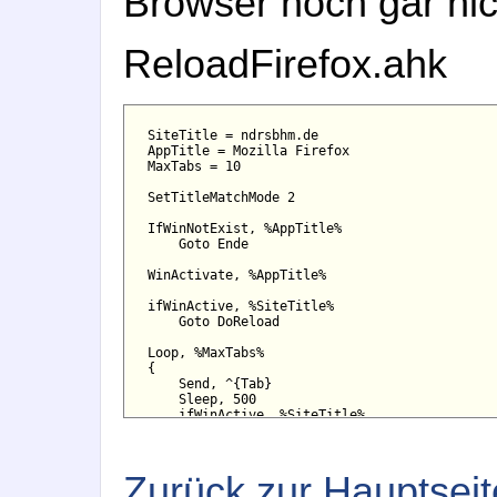
Browser noch gar nic
ReloadFirefox.ahk
SiteTitle = ndrsbhm.de

AppTitle = Mozilla Firefox

MaxTabs = 10

SetTitleMatchMode 2

IfWinNotExist, %AppTitle%

    Goto Ende

WinActivate, %AppTitle%

ifWinActive, %SiteTitle%

    Goto DoReload

Loop, %MaxTabs%

{

    Send, ^{Tab}

    Sleep, 500

    ifWinActive, %SiteTitle%

        Break

}

Zurück zur Hauptseit
DoReload:

Send, ^R
